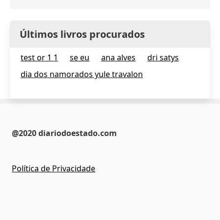
Últimos livros procurados
test or 1 1
se eu
ana alves
dri satys
dia dos namorados yule travalon
@2020 diariodoestado.com
Política de Privacidade