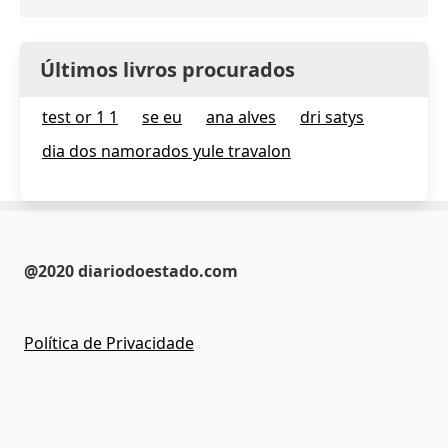
Últimos livros procurados
test or 1 1
se eu
ana alves
dri satys
dia dos namorados yule travalon
@2020 diariodoestado.com
Política de Privacidade