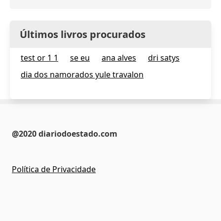
Últimos livros procurados
test or 1 1
se eu
ana alves
dri satys
dia dos namorados yule travalon
@2020 diariodoestado.com
Política de Privacidade