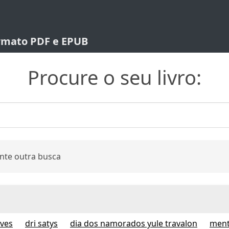
ormato PDF e EPUB
Procure o seu livro:
nte outra busca
lves
dri satys
dia dos namorados yule travalon
ment