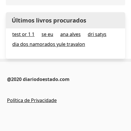
Últimos livros procurados
test or 1 1
se eu
ana alves
dri satys
dia dos namorados yule travalon
@2020 diariodoestado.com
Política de Privacidade