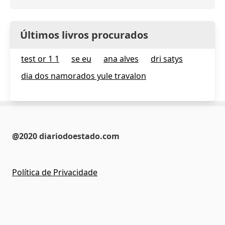
Últimos livros procurados
test or 1 1
se eu
ana alves
dri satys
dia dos namorados yule travalon
@2020 diariodoestado.com
Política de Privacidade