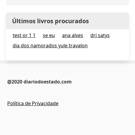
Últimos livros procurados
test or 1 1
se eu
ana alves
dri satys
dia dos namorados yule travalon
@2020 diariodoestado.com
Política de Privacidade