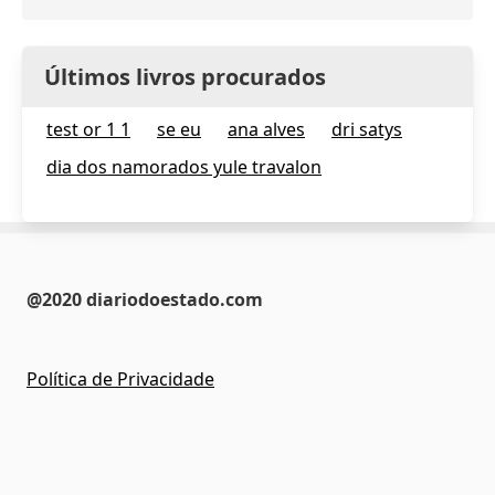
Últimos livros procurados
test or 1 1
se eu
ana alves
dri satys
dia dos namorados yule travalon
@2020 diariodoestado.com
Política de Privacidade