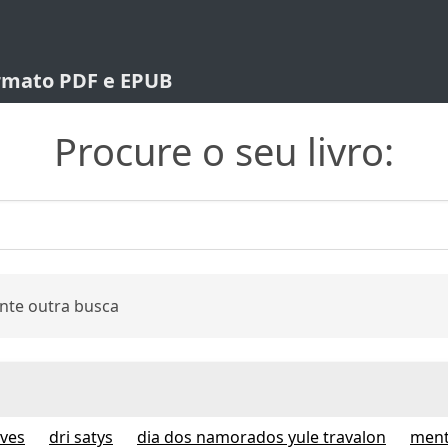
ormato PDF e EPUB
Procure o seu livro:
nte outra busca
lves
dri satys
dia dos namorados yule travalon
ment