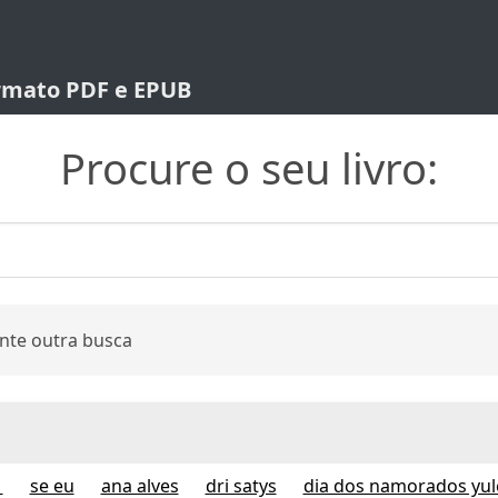
ormato PDF e EPUB
Procure o seu livro:
nte outra busca
1
se eu
ana alves
dri satys
dia dos namorados yul