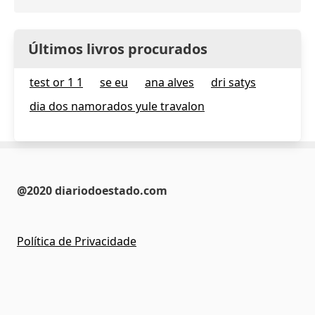
Últimos livros procurados
test or 1 1
se eu
ana alves
dri satys
dia dos namorados yule travalon
@2020 diariodoestado.com
Política de Privacidade