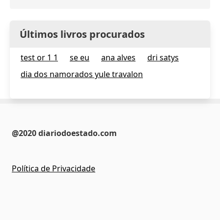
Últimos livros procurados
test or 1 1
se eu
ana alves
dri satys
dia dos namorados yule travalon
@2020 diariodoestado.com
Política de Privacidade