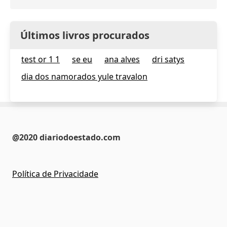
Últimos livros procurados
test or 1 1
se eu
ana alves
dri satys
dia dos namorados yule travalon
@2020 diariodoestado.com
Política de Privacidade